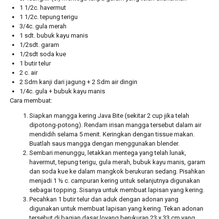
1 1/2c. havermut
1 1/2c. tepung terigu
3/4c. gula merah
1 sdt. bubuk kayu manis
1/2sdt. garam
1/2sdt soda kue
1 butir telur
2 c. air
2 Sdm kanji dari jagung + 2 Sdm air dingin
1/4c. gula + bubuk kayu manis
Cara membuat:
Siapkan mangga kering Java Bite (sekitar 2 cup jika telah
dipotong-potong). Rendam irisan mangga tersebut dalam air
mendidih selama 5 menit. Keringkan dengan tissue makan.
Buatlah saus mangga dengan menggunakan blender.
Sembari menunggu, letakkan mentega yang telah lunak,
havermut, tepung terigu, gula merah, bubuk kayu manis, garam
dan soda kue ke dalam mangkok berukuran sedang. Pisahkan
menjadi 1 ½ c. campuran kering untuk selanjutnya digunakan
sebagai topping. Sisanya untuk membuat lapisan yang kering.
Pecahkan 1 butir telur dan aduk dengan adonan yang
digunakan untuk membuat lapisan yang kering. Tekan adonan
tersebut di bagian dasar loyang berukuran 23 x 33 cm yang