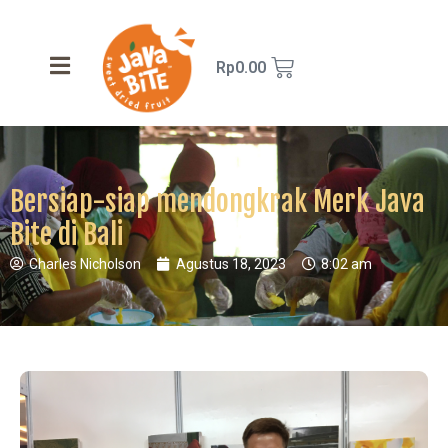
Rp
0.00
Bersiap-siap mendongkrak Merk Java
Bite di Bali
Charles Nicholson
Agustus 18, 2023
8:02 am