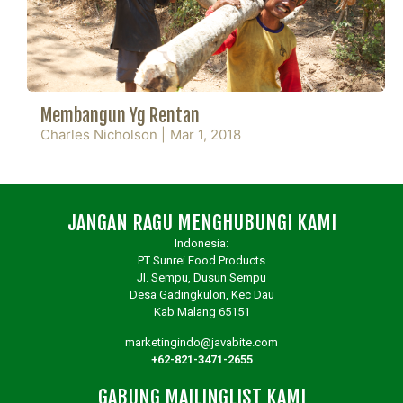
Membangun Yg Rentan
Charles Nicholson
|
Mar 1, 2018
JANGAN RAGU MENGHUBUNGI KAMI
Indonesia:
PT Sunrei Food Products
Jl. Sempu, Dusun Sempu
Desa Gadingkulon, Kec Dau
Kab Malang 65151
marketingindo@javabite.com
+62-821-3471-2655
GABUNG MAILINGLIST KAMI